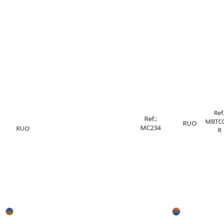
Ref.
Ref.:
MBTC0
RUO
MC234
RUO
R