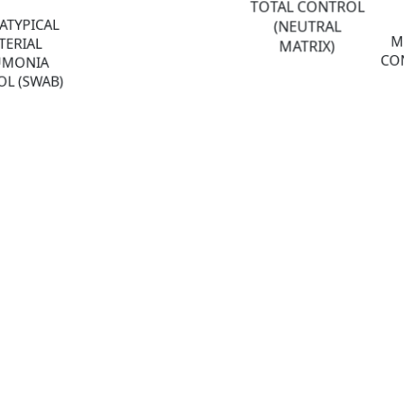
TOTAL CONTROL
ATYPICAL
(NEUTRAL
M
TERIAL
MATRIX)
CON
UMONIA
L (SWAB)