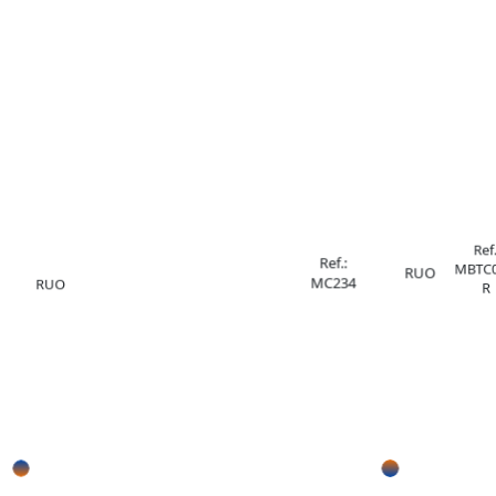
Ref.
Ref.:
MBTC0
RUO
MC234
RUO
R