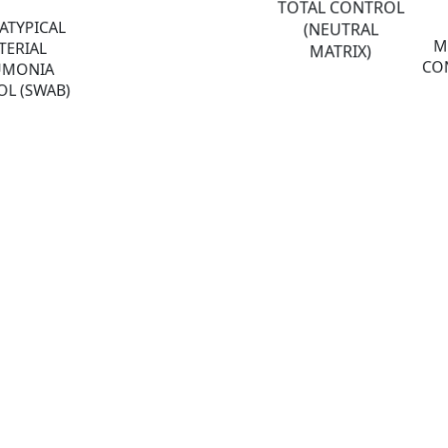
TOTAL CONTROL
ATYPICAL
(NEUTRAL
M
TERIAL
MATRIX)
CON
UMONIA
L (SWAB)