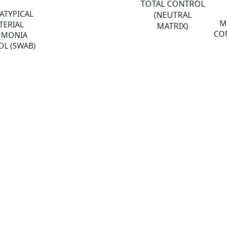
TOTAL CONTROL
ATYPICAL
(NEUTRAL
M
TERIAL
MATRIX)
CON
UMONIA
L (SWAB)