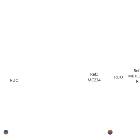
Ref.
Ref.:
MBTC0
RUO
MC234
RUO
R