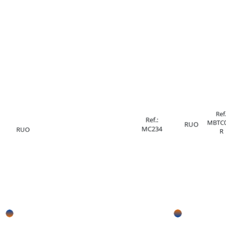
Ref.
Ref.:
MBTC0
RUO
MC234
RUO
R