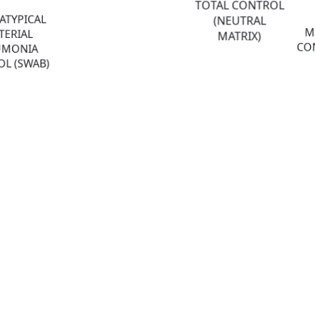
TOTAL CONTROL
ATYPICAL
(NEUTRAL
M
TERIAL
MATRIX)
CON
UMONIA
L (SWAB)