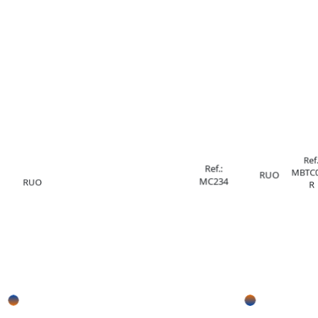
Ref.
Ref.:
MBTC0
RUO
MC234
RUO
R