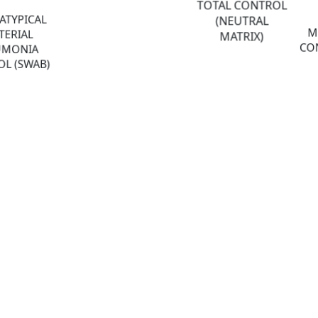
TOTAL CONTROL
ATYPICAL
(NEUTRAL
M
TERIAL
MATRIX)
CON
UMONIA
L (SWAB)