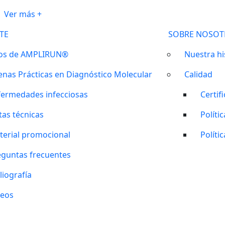
Ver más +
TE
SOBRE NOSOT
os de AMPLIRUN®
Nuestra hi
enas Prácticas en Diagnóstico Molecular
Calidad
fermedades infecciosas
Certif
tas técnicas
Políti
terial promocional
Políti
eguntas frecuentes
liografía
deos