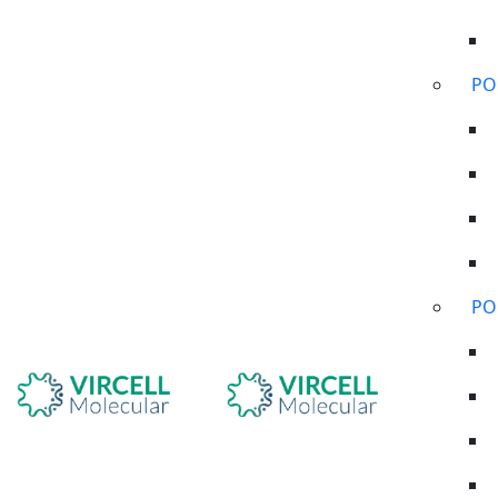
PO
PO