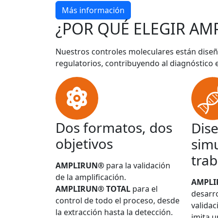
Más información
¿POR QUÉ ELEGIR AM
Nuestros controles moleculares están diseñ
regulatorios, contribuyendo al diagnóstico 
Dos formatos, dos
Dis
objetivos
simu
trab
AMPLIRUN®
para la validación
de la amplificación.
AMPL
AMPLIRUN® TOTAL
para el
desarro
control de todo el proceso, desde
validac
la extracción hasta la detección.
imita u