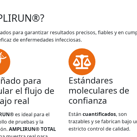
PLIRUN®?
ados para garantizar resultados precisos, fiables y en cum
eficaz de enfermedades infecciosas.
Estándares
eñado para
moleculares de
lar el flujo de
confianza
ajo real
Están
cuantificados
, son
IRUN®
es ideal para el
trazables y se fabrican bajo u
llo de pruebas y la
estricto control de calidad.
ión.
AMPLIRUN® TOTAL
na muestra real para