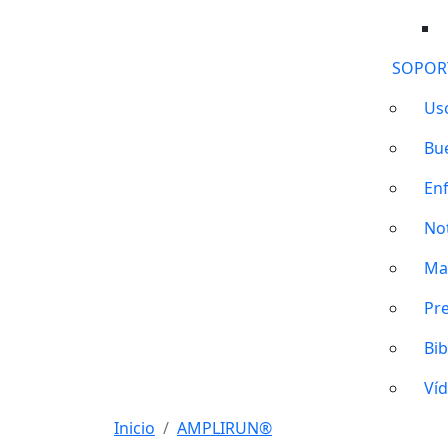
SOPOR
Us
Bu
En
No
Ma
Pr
Bib
Ví
Inicio
AMPLIRUN®