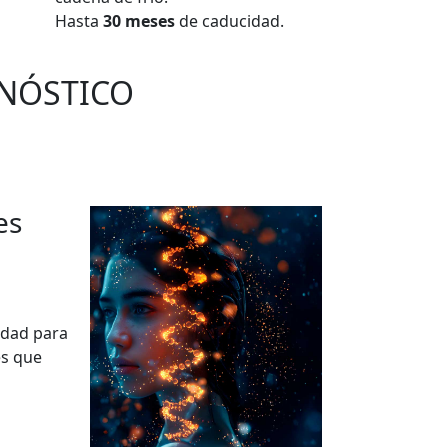
Hasta
30 meses
de caducidad.
GNÓSTICO
es
idad para
es que