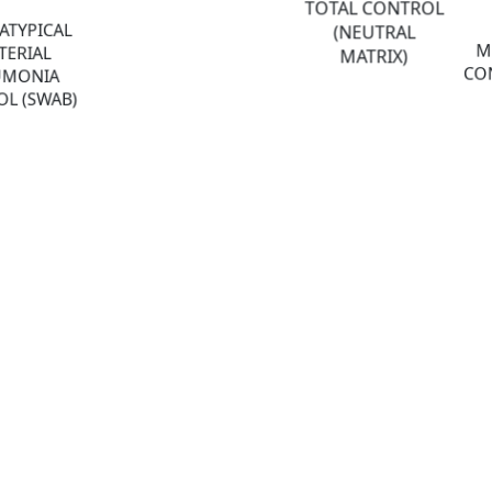
TOTAL CONTROL
ATYPICAL
(NEUTRAL
M
TERIAL
MATRIX)
CON
UMONIA
L (SWAB)