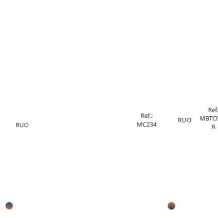
Ref.
Ref.:
MBTC0
RUO
MC234
RUO
R