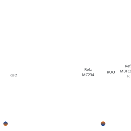
Ref.
Ref.:
MBTC0
RUO
MC234
RUO
R