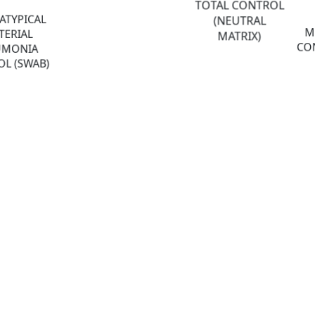
TOTAL CONTROL
ATYPICAL
(NEUTRAL
M
TERIAL
MATRIX)
CON
UMONIA
L (SWAB)