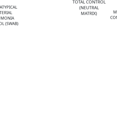
TOTAL CONTROL
ATYPICAL
(NEUTRAL
M
TERIAL
MATRIX)
CON
UMONIA
L (SWAB)