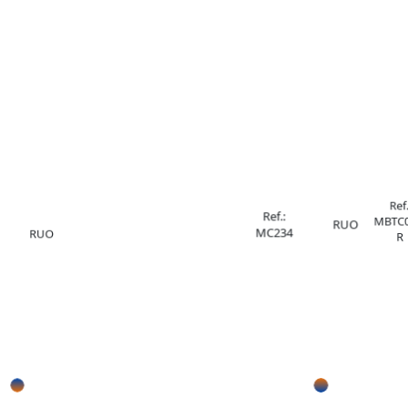
Ref.
Ref.:
MBTC0
RUO
MC234
RUO
R