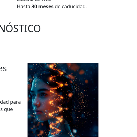
Hasta
30 meses
de caducidad.
GNÓSTICO
es
idad para
es que