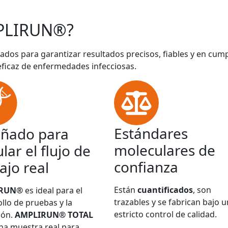
PLIRUN®?
ados para garantizar resultados precisos, fiables y en cum
eficaz de enfermedades infecciosas.
Estándares
eñado para
moleculares de
lar el flujo de
confianza
ajo real
Están
cuantificados
, son
IRUN®
es ideal para el
trazables y se fabrican bajo u
llo de pruebas y la
estricto control de calidad.
ión.
AMPLIRUN® TOTAL
na muestra real para