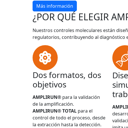
Más información
¿POR QUÉ ELEGIR AM
Nuestros controles moleculares están diseñ
regulatorios, contribuyendo al diagnóstico 
Dos formatos, dos
Dis
objetivos
simu
trab
AMPLIRUN®
para la validación
de la amplificación.
AMPL
AMPLIRUN® TOTAL
para el
desarro
control de todo el proceso, desde
validac
la extracción hasta la detección.
imita u