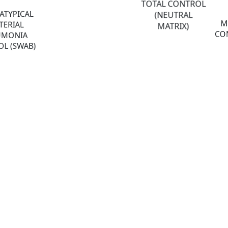
TOTAL CONTROL
ATYPICAL
(NEUTRAL
M
TERIAL
MATRIX)
CON
UMONIA
L (SWAB)