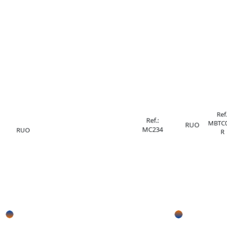
Ref.
Ref.:
MBTC0
RUO
MC234
RUO
R