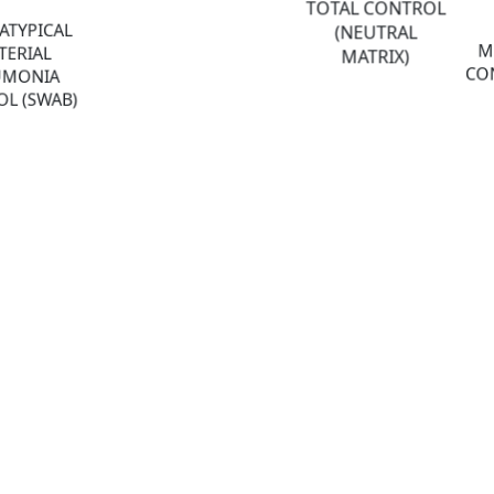
TOTAL CONTROL
ATYPICAL
(NEUTRAL
M
TERIAL
MATRIX)
CON
UMONIA
L (SWAB)