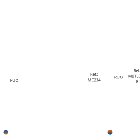
Ref.
Ref.:
MBTC0
RUO
MC234
RUO
R