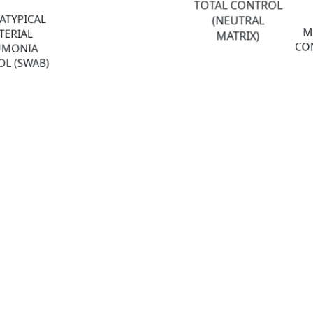
TOTAL CONTROL
ATYPICAL
(NEUTRAL
M
TERIAL
MATRIX)
CON
UMONIA
L (SWAB)