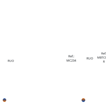
Ref.
Ref.:
MBTC0
RUO
MC234
RUO
R