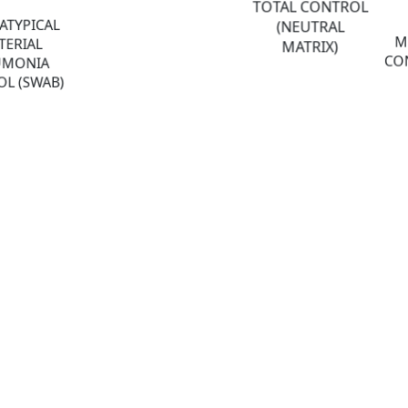
TOTAL CONTROL
ATYPICAL
(NEUTRAL
M
TERIAL
MATRIX)
CON
UMONIA
L (SWAB)