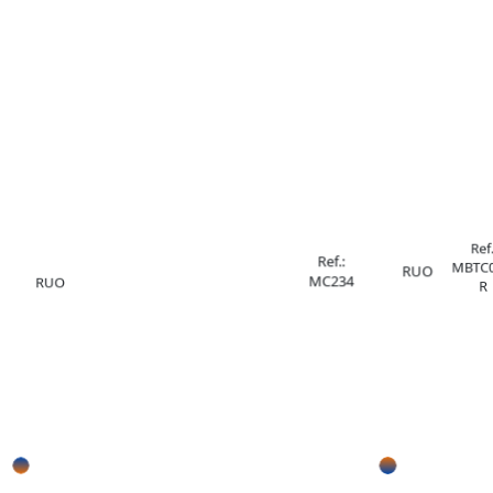
Ref.
Ref.:
MBTC0
RUO
MC234
RUO
R