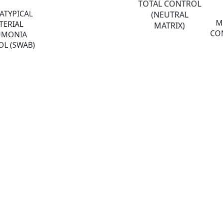
TOTAL CONTROL
ATYPICAL
(NEUTRAL
M
TERIAL
MATRIX)
CON
UMONIA
L (SWAB)