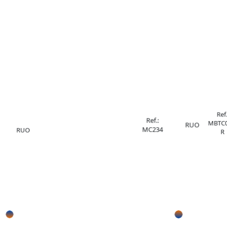
Ref.
Ref.:
MBTC0
RUO
MC234
RUO
R