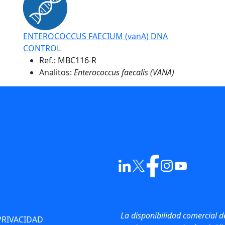
ENTEROCOCCUS FAECIUM (vanA) DNA
CONTROL
Ref.:
MBC116-R
Analitos:
Enterococcus faecalis (VANA)
La disponibilidad comercial d
PRIVACIDAD