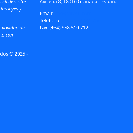
cell descritos
Avicena 8, 18016 Granada - España
 las leyes y
Email:
info@vircell.com
Teléfono:
(+34) 958 441 264
nibilidad de
Fax: (+34) 958 510 712
to con
dos © 2025 -