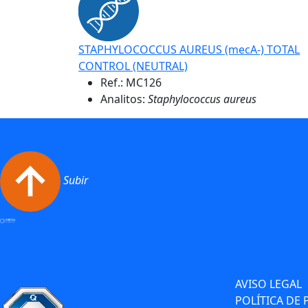
STAPHYLOCOCCUS AUREUS (mecA-) TOTAL
CONTROL (NEUTRAL)
Ref.:
MC126
Analitos:
Staphylococcus aureus
Subir
AVISO LEGAL
POLÍTICA DE 