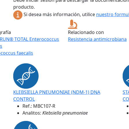
Debe iniciar sesión para descargar la documentación
producto.
Si desea más información, utilice
nuestro formul
grafía
Relacionado con
RUN® TOTAL Enterococcus
Resistencia antimicrobiana
is
coccus faecalis
KLEBSIELLA PNEUMONIAE (NDM-1) DNA
ST
CONTROL
CO
Ref.:
MBC107-R
Analitos:
Klebsiella pneumoniae