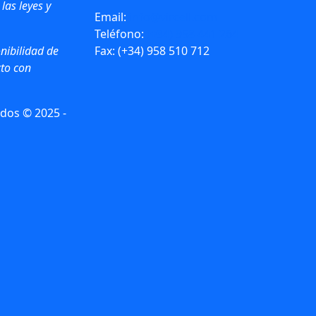
 las leyes y
Email:
info@vircell.com
Teléfono:
(+34) 958 441 264
nibilidad de
Fax: (+34) 958 510 712
to con
dos © 2025 -