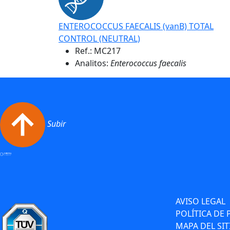
ENTEROCOCCUS FAECALIS (vanB) TOTAL
CONTROL (NEUTRAL)
Ref.:
MC217
Analitos:
Enterococcus faecalis
Subir
AVISO LEGAL
POLÍTICA DE 
MAPA DEL SIT