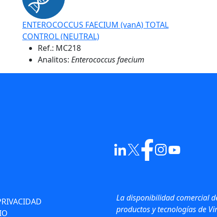
ENTEROCOCCUS FAECIUM (vanA) TOTAL
CONTROL (NEUTRAL)
Ref.:
MC218
Analitos:
Enterococcus faecium
La disponibilidad comercial d
PRIVACIDAD
productos y tecnologías de Vir
IO