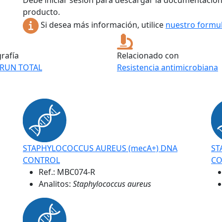
Debe iniciar sesión para descargar la documentación
producto.
Si desea más información, utilice
nuestro formul
grafía
Relacionado con
RUN TOTAL
Resistencia antimicrobiana
STAPHYLOCOCCUS AUREUS (mecA+) DNA
ST
CONTROL
CO
Ref.:
MBC074-R
Analitos:
Staphylococcus aureus