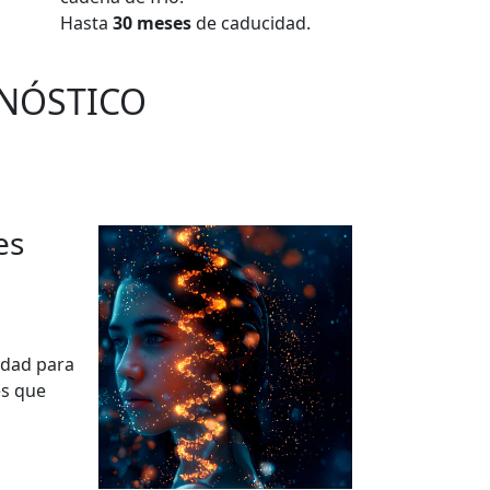
Hasta
30 meses
de caducidad.
GNÓSTICO
es
idad para
es que