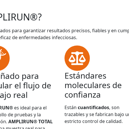
PLIRUN®?
ados para garantizar resultados precisos, fiables y en cum
eficaz de enfermedades infecciosas.
Estándares
eñado para
moleculares de
lar el flujo de
confianza
ajo real
Están
cuantificados
, son
IRUN®
es ideal para el
trazables y se fabrican bajo u
llo de pruebas y la
estricto control de calidad.
ión.
AMPLIRUN® TOTAL
na muestra real para