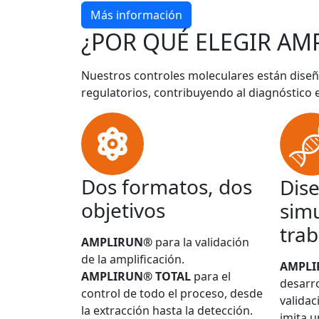
Más información
¿POR QUÉ ELEGIR AM
Nuestros controles moleculares están diseñ
regulatorios, contribuyendo al diagnóstico 
Dos formatos, dos
Dis
objetivos
simu
trab
AMPLIRUN®
para la validación
de la amplificación.
AMPL
AMPLIRUN® TOTAL
para el
desarro
control de todo el proceso, desde
validac
la extracción hasta la detección.
imita u