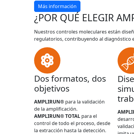
Más información
¿POR QUÉ ELEGIR AM
Nuestros controles moleculares están diseñ
regulatorios, contribuyendo al diagnóstico 
Dos formatos, dos
Dis
objetivos
simu
trab
AMPLIRUN®
para la validación
de la amplificación.
AMPL
AMPLIRUN® TOTAL
para el
desarro
control de todo el proceso, desde
validac
la extracción hasta la detección.
imita u