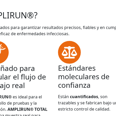
PLIRUN®?
ados para garantizar resultados precisos, fiables y en cum
eficaz de enfermedades infecciosas.
Estándares
eñado para
moleculares de
lar el flujo de
confianza
ajo real
Están
cuantificados
, son
IRUN®
es ideal para el
trazables y se fabrican bajo u
llo de pruebas y la
estricto control de calidad.
ión.
AMPLIRUN® TOTAL
na muestra real para