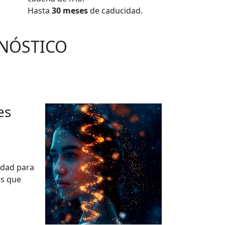
Hasta
30 meses
de caducidad.
GNÓSTICO
es
idad para
es que