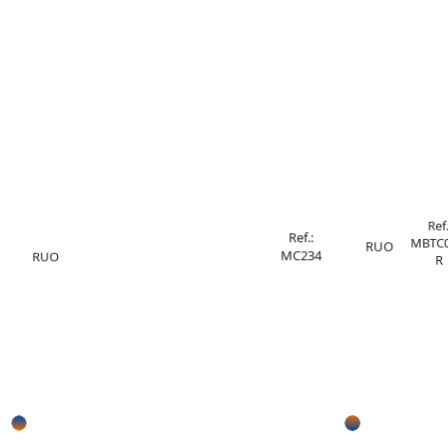
Ref.
Ref.:
MBTC0
RUO
MC234
RUO
R