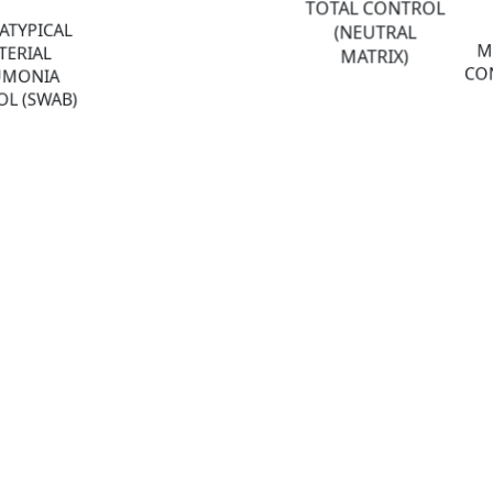
TOTAL CONTROL
ATYPICAL
(NEUTRAL
M
TERIAL
MATRIX)
CON
UMONIA
L (SWAB)