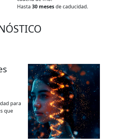
Hasta
30 meses
de caducidad.
GNÓSTICO
es
idad para
es que