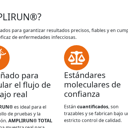
PLIRUN®?
ados para garantizar resultados precisos, fiables y en cum
eficaz de enfermedades infecciosas.
Estándares
eñado para
moleculares de
lar el flujo de
confianza
ajo real
Están
cuantificados
, son
IRUN®
es ideal para el
trazables y se fabrican bajo u
llo de pruebas y la
estricto control de calidad.
ión.
AMPLIRUN® TOTAL
na muestra real para