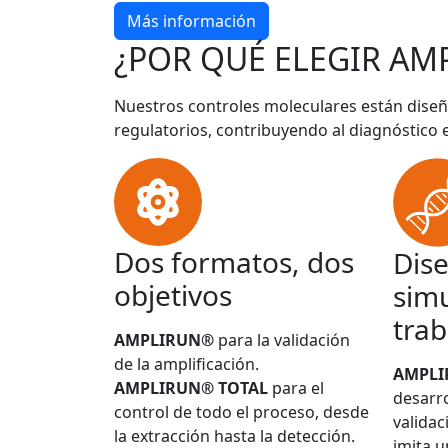
Más información
¿POR QUÉ ELEGIR AM
Nuestros controles moleculares están diseñ
regulatorios, contribuyendo al diagnóstico 
Dos formatos, dos
Dis
objetivos
simu
trab
AMPLIRUN®
para la validación
de la amplificación.
AMPL
AMPLIRUN® TOTAL
para el
desarro
control de todo el proceso, desde
validac
la extracción hasta la detección.
imita u