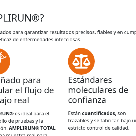
PLIRUN®?
ados para garantizar resultados precisos, fiables y en cum
eficaz de enfermedades infecciosas.
Estándares
eñado para
moleculares de
lar el flujo de
confianza
ajo real
Están
cuantificados
, son
IRUN®
es ideal para el
trazables y se fabrican bajo u
llo de pruebas y la
estricto control de calidad.
ión.
AMPLIRUN® TOTAL
na muestra real para