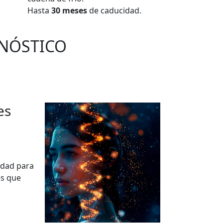
Hasta
30 meses
de caducidad.
GNÓSTICO
es
idad para
es que