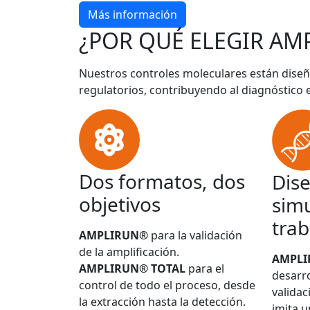
Más información
¿POR QUÉ ELEGIR AM
Nuestros controles moleculares están diseñ
regulatorios, contribuyendo al diagnóstico 
Dos formatos, dos
Dis
objetivos
simu
trab
AMPLIRUN®
para la validación
de la amplificación.
AMPL
AMPLIRUN® TOTAL
para el
desarro
control de todo el proceso, desde
validac
la extracción hasta la detección.
imita u