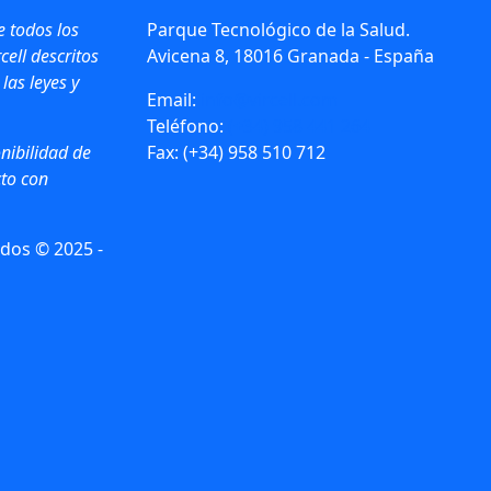
e todos los
Parque Tecnológico de la Salud.
cell descritos
Avicena 8, 18016 Granada - España
 las leyes y
Email:
info@vircell.com
Teléfono:
(+34) 958 441 264
nibilidad de
Fax: (+34) 958 510 712
to con
dos © 2025 -