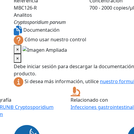
Referencia
Concentración
MBC126-R
700 - 2000 copies/µ
Analitos
Cryptosporidium parvum
Documentación
Cómo usar nuestro control
×
×
Debe iniciar sesión para descargar la documentación
producto.
Si desea más información, utilice
nuestro formul
grafía
Relacionado con
RUN® Cryptosporidium
Infecciones gastrointestina
um