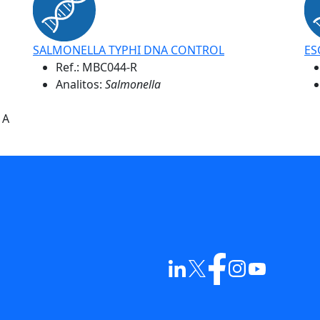
SALMONELLA TYPHI DNA CONTROL
ES
Ref.:
MBC044-R
Analitos:
Salmonella
 A