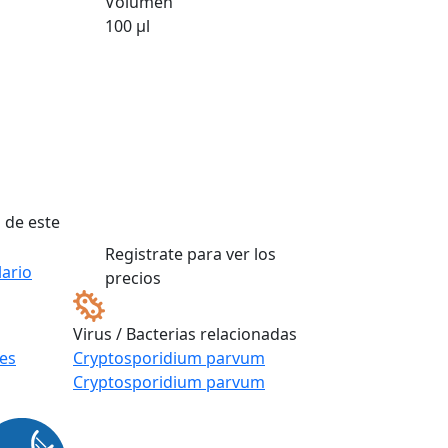
Volumen
l
100 µl
 de este
Registrate para ver los
ario
precios
Virus / Bacterias relacionadas
les
Cryptosporidium parvum
Cryptosporidium parvum