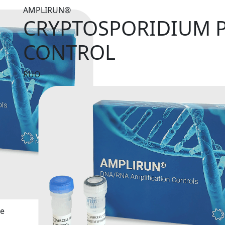
AMPLIRUN®
CRYPTOSPORIDIUM 
CONTROL
RUO
te