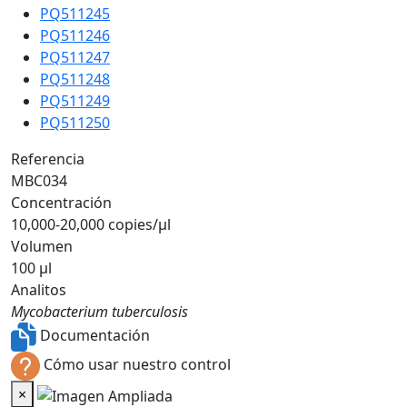
PQ511245
PQ511246
PQ511247
PQ511248
PQ511249
PQ511250
Referencia
MBC034
Concentración
10,000-20,000 copies/µl
Volumen
100 µl
Analitos
Mycobacterium tuberculosis
Documentación
Cómo usar nuestro control
×