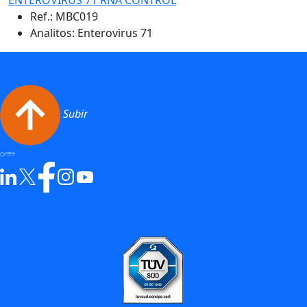
Ref.:
MBC019
Analitos: Enterovirus 71
Subir