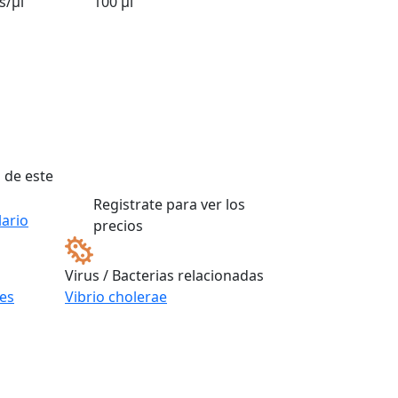
s/µl
100 µl
 de este
Registrate para ver los
ario
precios
Virus / Bacterias relacionadas
les
Vibrio cholerae