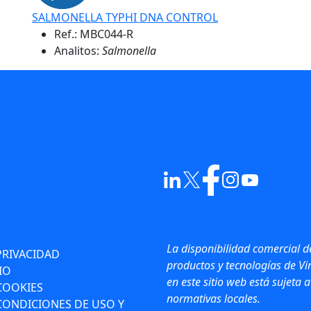
SALMONELLA TYPHI DNA CONTROL
Ref.:
MBC044-R
Analitos:
Salmonella
La disponibilidad comercial d
PRIVACIDAD
productos y tecnologías de Vir
IO
en este sitio web está sujeta a
 COOKIES
normativas locales.
CONDICIONES DE USO Y