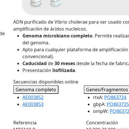
ADN purificado de Vibrio cholerae para ser usado co
amplificación de ácidos nucleicos.
 de
Genoma microbiano completo
. Permite realiz
del genoma.
Apto para cualquier plataforma de amplificación 
convencional).
Caducidad
de
30 meses
desde la fecha de fabric
Presentación
liofilizada
.
Secuencias disponibles online
Genoma completo
Genes/Fragmentos
AE003852
rtxA:
PQ863724
AE003853
gbpA:
PQ86372
ompW:
PQ8637
Referencia
Concentración