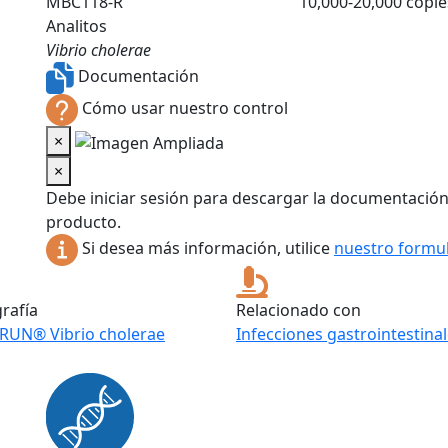
MBC118-R
10,000-20,000 copie
Analitos
Vibrio cholerae
Documentación
Cómo usar nuestro control
×
×
Debe iniciar sesión para descargar la documentación
producto.
Si desea más información, utilice
nuestro formul
grafía
Relacionado con
RUN® Vibrio cholerae
Infecciones gastrointestina