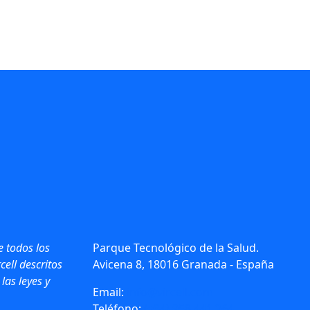
e todos los
Parque Tecnológico de la Salud.
cell descritos
Avicena 8, 18016 Granada - España
 las leyes y
Email:
info@vircell.com
Teléfono:
(+34) 958 441 264