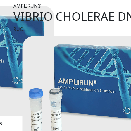
AMPLIRUN®
VIBRIO CHOLERAE D
RUO
te