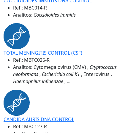
COCCIDIOIDES IMMITIS DNA CONTROL
Ref.:
MBC014-R
Analitos:
Coccidioides immitis
TOTAL MENINGITIS CONTROL (CSF)
Ref.:
MBTC025-R
Analitos: Cytomegalovirus (CMV) ,
Cryptococcus
neoformans
,
Escherichia coli K1
, Enterovirus ,
Haemophilus influenzae
, ...
CANDIDA AURIS DNA CONTROL
Ref.:
MBC127-R