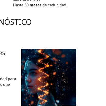
Hasta
30 meses
de caducidad.
GNÓSTICO
es
idad para
es que