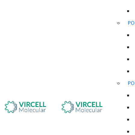
PO
PO