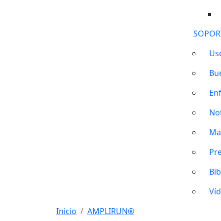
SOPOR
Us
Bu
En
No
Ma
Pr
Bib
Ví
Inicio
AMPLIRUN®