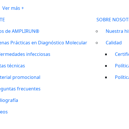
Ver más +
TE
SOBRE NOSOT
os de AMPLIRUN®
Nuestra hi
enas Prácticas en Diagnóstico Molecular
Calidad
fermedades infecciosas
Certif
tas técnicas
Políti
terial promocional
Políti
eguntas frecuentes
liografía
deos