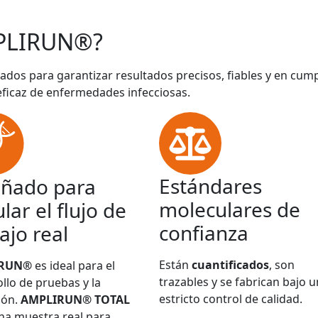
PLIRUN®?
ados para garantizar resultados precisos, fiables y en cum
eficaz de enfermedades infecciosas.
Estándares
eñado para
moleculares de
lar el flujo de
confianza
ajo real
Están
cuantificados
, son
IRUN®
es ideal para el
trazables y se fabrican bajo u
llo de pruebas y la
estricto control de calidad.
ión.
AMPLIRUN® TOTAL
na muestra real para