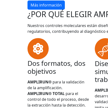
Más información
¿POR QUÉ ELEGIR AM
Nuestros controles moleculares están diseñ
regulatorios, contribuyendo al diagnóstico 
Dos formatos, dos
Dis
objetivos
simu
trab
AMPLIRUN®
para la validación
de la amplificación.
AMPL
AMPLIRUN® TOTAL
para el
desarro
control de todo el proceso, desde
validac
la extracción hasta la detección.
imita u