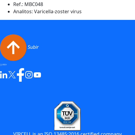
Ref.:
MBC048
Analitos: Varicella-zoster virus
Subir
VIRCELL is an ISO 13485:2016 certified company