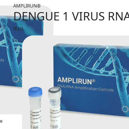
AMPLIRUN®
DENGUE 1 VIRUS RN
RUO
te