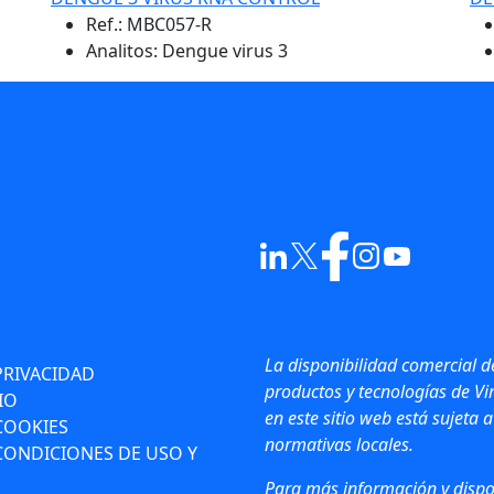
Ref.:
MBC057-R
Analitos: Dengue virus 3
La disponibilidad comercial d
PRIVACIDAD
productos y tecnologías de Vir
IO
en este sitio web está sujeta a
 COOKIES
normativas locales.
CONDICIONES DE USO Y
Para más información y dispo