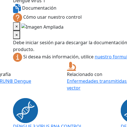
Dengue virus 1
Documentación
Cómo usar nuestro control
×
×
Debe iniciar sesión para descargar la documentación
producto.
Si desea más información, utilice
nuestro formul
grafía
Relacionado con
IRUN® Dengue
Enfermedades transmitidas
vector
DENGUE 3 VIRUS RNA CONTROL
DE