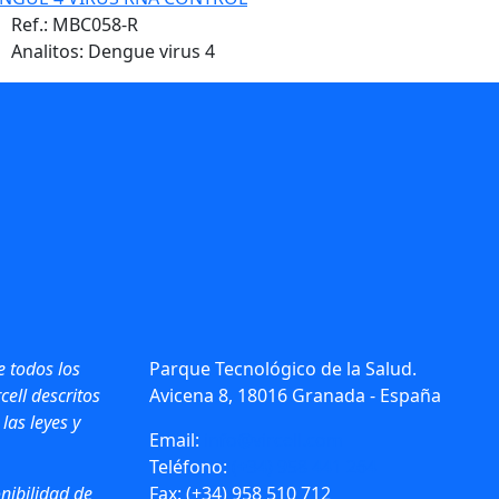
Ref.:
MBC058-R
Analitos: Dengue virus 4
e todos los
Parque Tecnológico de la Salud.
cell descritos
Avicena 8, 18016 Granada - España
 las leyes y
Email:
info@vircell.com
Teléfono:
(+34) 958 441 264
nibilidad de
Fax: (+34) 958 510 712